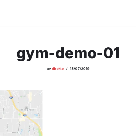
gym-demo-01
av
direkte
18/07/2019