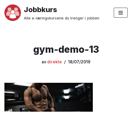
Jobbkurs
Hopp
Alle e-læringskursene du trenger i jobben
til
innholdet
gym-demo-13
av
direkte
18/07/2019